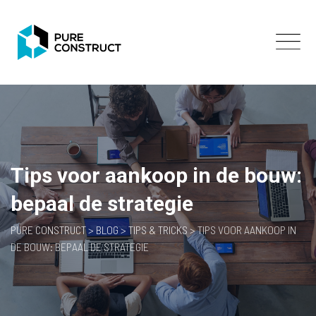
Skip
to
content
Tips voor aankoop in de bouw:
bepaal de strategie
PURE CONSTRUCT
>
BLOG
>
TIPS & TRICKS
>
TIPS VOOR AANKOOP IN
DE BOUW: BEPAAL DE STRATEGIE