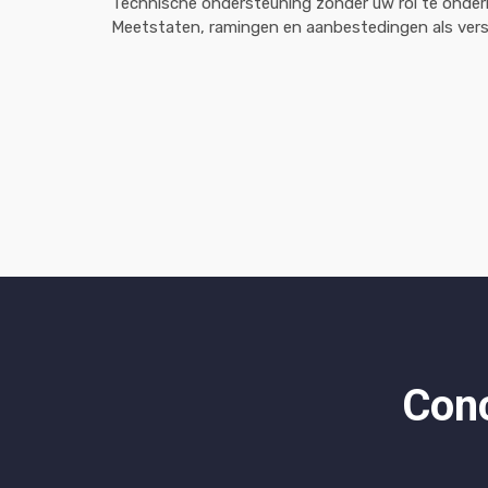
Technische ondersteuning zonder uw rol te onder
Meetstaten, ramingen en aanbestedingen als vers
Conc