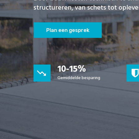
structureren, van schets tot opleve
Plan een gesprek
10-15%
trending_down
Gemiddelde besparing