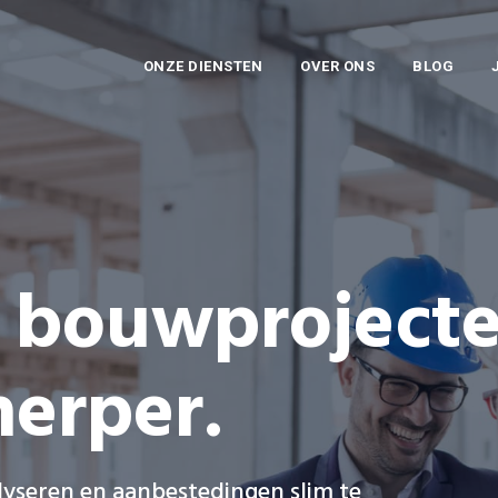
ONZE DIENSTEN
OVER ONS
BLOG
 bouwproject
erper.
yseren en aanbestedingen slim te