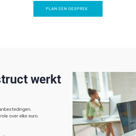
PLAN EEN GESPREK
truct werkt
anbestedingen.
role over elke euro.